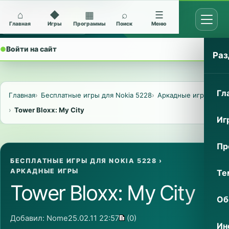
⌂
◆
▦
⌕
☰
Открыт
Архив Nokia 5228
Главная
Игры
Программы
Поиск
Меню
●
Войти на сайт
⌄
Раз
Гл
Главная
Бесплатные игры для Nokia 5228
Аркадные игры
Tower Bloxx: My City
Иг
Пр
БЕСПЛАТНЫЕ ИГРЫ ДЛЯ NOKIA 5228
›
АРКАДНЫЕ ИГРЫ
Те
Tower Bloxx: My City
Об
Добавил:
Nome
25.02.11 22:57
(0)
Ин