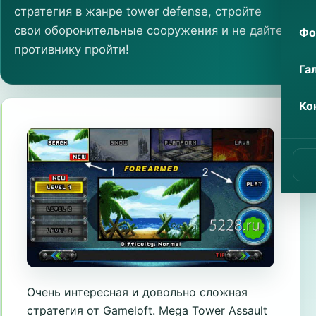
стратегия в жанре tower defense, стройте
свои оборонительные сооружения и не дайте
Фо
противнику пройти!
Га
Ко
Очень интересная и довольно сложная
стратегия от Gameloft. Mega Tower Assault