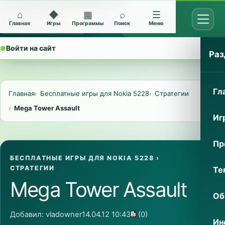
⌂
◆
▦
⌕
☰
Открыт
Архив Nokia 5228
Главная
Игры
Программы
Поиск
Меню
●
Войти на сайт
⌄
Раз
Гл
Главная
Бесплатные игры для Nokia 5228
Стратегии
Mega Tower Assault
Иг
Пр
БЕСПЛАТНЫЕ ИГРЫ ДЛЯ NOKIA 5228
›
СТРАТЕГИИ
Те
Mega Tower Assault
Об
Добавил:
vladowner
14.04.12 10:43
(0)
Ин