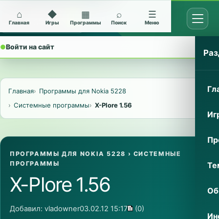
⌂
◆
▦
⌕
☰
Открыт
Архив Nokia 5228
Главная
Игры
Программы
Поиск
Меню
●
Войти на сайт
⌄
Раз
Гл
Главная
Программы для Nokia 5228
Системные программы
X-Plore 1.56
Иг
Пр
ПРОГРАММЫ ДЛЯ NOKIA 5228
›
СИСТЕМНЫЕ
ПРОГРАММЫ
Те
X-Plore 1.56
Об
Добавил:
vladowner
03.02.12 15:17
(0)
Ин