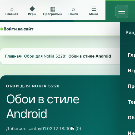
⌂
◆
▦
⌕
☰
Открыт
Архив Nokia 5228
Главная
Игры
Программы
Поиск
Меню
●
Войти на сайт
⌄
Раз
Гл
Главная
Обои для Nokia 5228
Обои в стиле Android
Иг
Пр
ОБОИ ДЛЯ NOKIA 5228
Обои в стиле
Те
Android
Об
Добавил:
santay
01.02.12 18:00
(0)
Ин