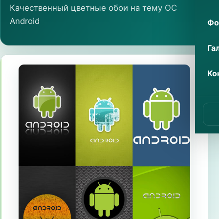
Качественный цветные обои на тему ОС
Android
Фо
Га
Ко