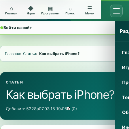
⌂
◆
▦
⌕
☰
Открыт
Архив Nokia 5228
Главная
Игры
Программы
Поиск
Меню
●
Войти на сайт
⌄
Раз
Гл
Главная
Статьи
Как выбрать iPhone?
Иг
Пр
СТАТЬИ
Как выбрать iPhone?
Те
Добавил:
5228a
07.03.15 19:05
(0)
Об
Ин