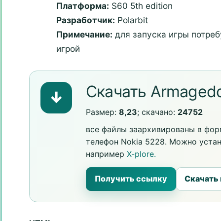
Платформа:
S60 5th edition
Разработчик:
Polarbit
Примечание:
для запуска игры потреб
игрой
Скачать Armagedd
↓
Размер:
8,23
; скачано:
24752
все файлы заархивированы в форм
телефон Nokia 5228. Можно уста
например
X-plore.
Получить ссылку
Скачать