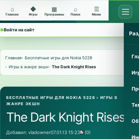
⌂
◆
▦
⌕
☰
Открыт
Архив Nokia 5228
Главная
Игры
Программы
Поиск
Меню
●
Войти на сайт
⌄
Раз
Гл
Главная
Бесплатные игры для Nokia 5228
Игры в жанре экшн
The Dark Knight Rises
Иг
Пр
БЕСПЛАТНЫЕ ИГРЫ ДЛЯ NOKIA 5228
›
ИГРЫ В
ЖАНРЕ ЭКШН
Те
The Dark Knight Rises
Об
Добавил:
vladowner
07.01.13 15:23
(0)
Ин