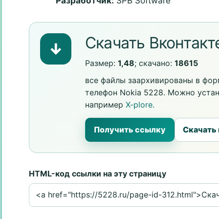
Разработчик:
SPB Software
Скачать Вконтакте
↓
Размер:
1,48
; скачано:
18615
все файлы заархивированы в форм
телефон Nokia 5228. Можно уста
например
X-plore.
Получить ссылку
Скачать
HTML-код ссылки на эту страницу