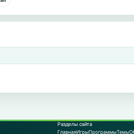
иал
Разделы сайта
Главная
Игры
Программы
Темы
О