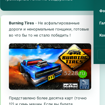
Фо
Га
Burning Tires
- Не асфальтированные
дороги и ненормальные гонщики, готовые
Ко
во что бы то не стало победить !
Представлено более десятка карт (точно
12) и семь машин. Если вы будете