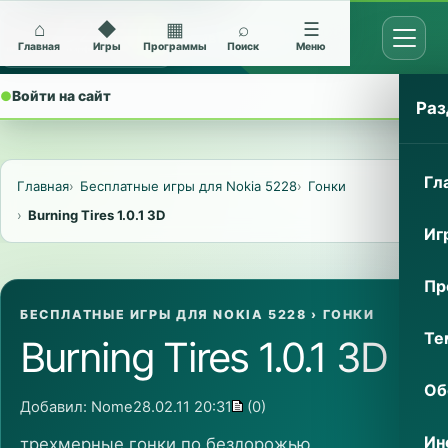
⌂
◆
▦
⌕
☰
Открыт
Архив Nokia 5228
Главная
Игры
Программы
Поиск
Меню
●
Войти на сайт
⌄
Раз
Гл
Главная
Бесплатные игры для Nokia 5228
Гонки
Burning Tires 1.0.1 3D
Иг
Пр
БЕСПЛАТНЫЕ ИГРЫ ДЛЯ NOKIA 5228
›
ГОНКИ
Те
Burning Tires 1.0.1 3D
Об
Добавил:
Nome
28.02.11 20:31
(0)
Ин
трехмерные гонки по бездорожью