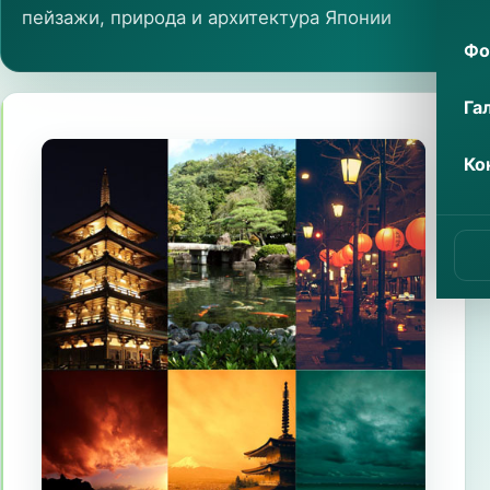
пейзажи, природа и архитектура Японии
Фо
Га
Ко