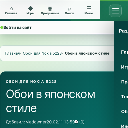
⌂
◆
▦
⌕
☰
Открыт
Архив Nokia 5228
Главная
Игры
Программы
Поиск
Меню
●
Войти на сайт
⌄
Раз
Гл
Главная
Обои для Nokia 5228
Обои в японском стиле
Иг
Пр
ОБОИ ДЛЯ NOKIA 5228
Обои в японском
Те
стиле
Об
Добавил:
vladowner
20.02.11 13:59
(0)
Ин