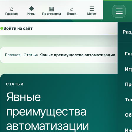
⌂
◆
▦
⌕
☰
Открыт
Архив Nokia 5228
Главная
Игры
Программы
Поиск
Меню
●
Войти на сайт
⌄
Раз
Гл
Главная
Статьи
Явные преимущества автоматизации
Иг
Пр
СТАТЬИ
Явные
Те
преимущества
Об
автоматизации
Ин