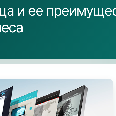
ца и ее преимуще
неса