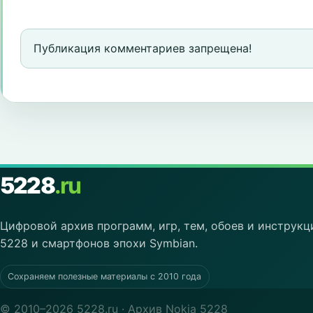
Публикация комментариев запрещена!
5228
.ru
Цифровой архив программ, игр, тем, обоев и инструкц
5228 и смартфонов эпохи Symbian.
Сохраняем полезные материалы с 2010 года
© 2010–2026 5228.ru · Архив Nokia 5228