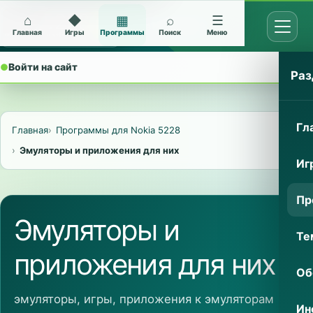
⌂
◆
▦
⌕
☰
Открыт
Архив Nokia 5228
Главная
Игры
Программы
Поиск
Меню
●
Войти на сайт
⌄
Раз
Гл
Главная
Программы для Nokia 5228
Эмуляторы и приложения для них
Иг
Пр
Эмуляторы и
Те
приложения для них
Об
эмуляторы, игры, приложения к эмуляторам
Ин