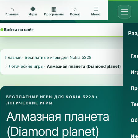
⌂
◆
▦
⌕
☰
Открыт
Архив Nokia 5228
Главная
Игры
Программы
Поиск
Меню
●
Войти на сайт
⌄
Раз
Гл
Главная
Бесплатные игры для Nokia 5228
Логические игры
Алмазная планета (Diamond planet)
Иг
Пр
БЕСПЛАТНЫЕ ИГРЫ ДЛЯ NOKIA 5228
›
ЛОГИЧЕСКИЕ ИГРЫ
Те
Алмазная планета
Об
(Diamond planet)
Ин