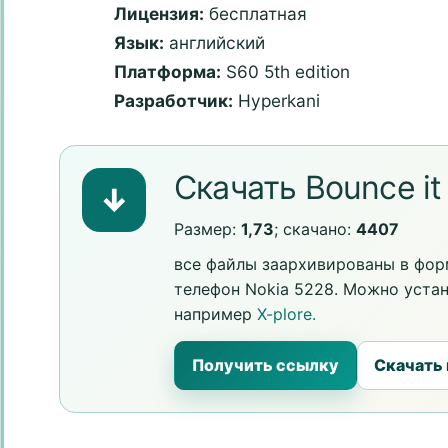
Лицензия:
бесплатная
Язык:
английский
Платформа:
S60 5th edition
Разработчик:
Hyperkani
Скачать Bounce it
↓
Размер:
1,73
; скачано:
4407
все файлы заархивированы в форм
телефон Nokia 5228. Можно уста
например
X-plore.
Получить ссылку
Скачать