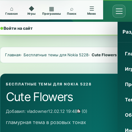
⌂
◆
▦
⌕
☰
Открыт
Архив Nokia 5228
Главная
Игры
Программы
Поиск
Меню
●
Войти на сайт
⌄
Раз
Гл
Главная
Бесплатные темы для Nokia 5228
Cute Flowers
Иг
Пр
БЕСПЛАТНЫЕ ТЕМЫ ДЛЯ NOKIA 5228
Cute Flowers
Те
Добавил:
vladowner
12.02.12 19:48
(0)
Об
гламурная тема в розовых тонах
Ин