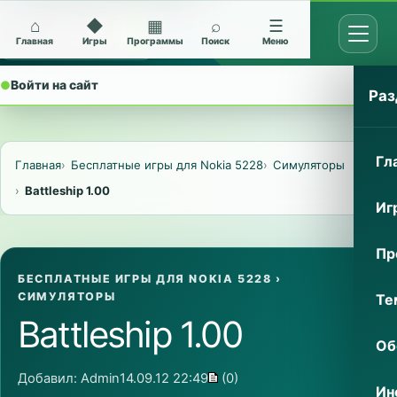
⌂
◆
▦
⌕
☰
Открыт
Архив Nokia 5228
Главная
Игры
Программы
Поиск
Меню
●
Войти на сайт
⌄
Раз
Гл
Главная
Бесплатные игры для Nokia 5228
Симуляторы
Battleship 1.00
Иг
Пр
БЕСПЛАТНЫЕ ИГРЫ ДЛЯ NOKIA 5228
›
СИМУЛЯТОРЫ
Те
Battleship 1.00
Об
Добавил:
Admin
14.09.12 22:49
(0)
Ин