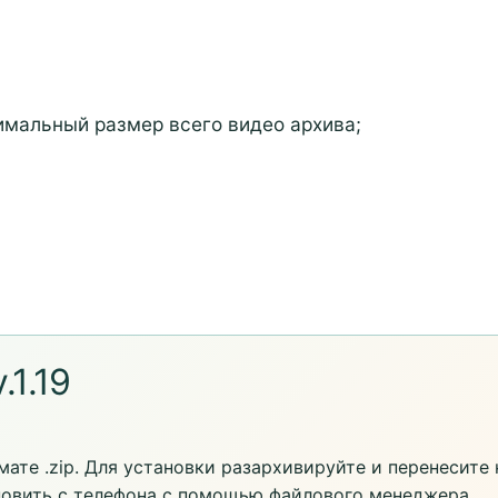
симальный размер всего видео архива;
1.19
ате .zip. Для установки разархивируйте и перенесите 
новить с телефона с помощью файлового менеджера,