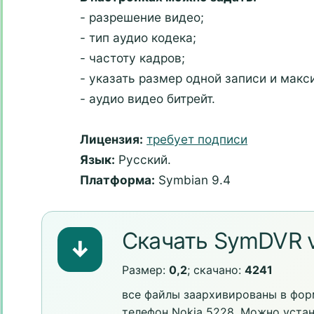
- разрешение видео;
- тип аудио кодека;
- частоту кадров;
- указать размер одной записи и мак
- аудио видео битрейт.
Лицензия:
требует подписи
Язык:
Русский.
Платформа:
Symbian 9.4
Скачать SymDVR v.
↓
Размер:
0,2
; скачано:
4241
все файлы заархивированы в форм
телефон Nokia 5228. Можно уста