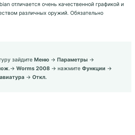
ian отличается очень качественной графикой и
ством различных оружий. Обязательно
туру зайдите
Меню
->
Параметры
->
лож
.->
Worms 2008
-> нажмите
Функции
->
лавиатура
->
Откл.