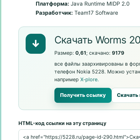
Платформа:
Java Runtime MIDP 2.0
Разработчик:
Team17 Software
Скачать Worms 2
↓
Размер:
0,61
; скачано:
9179
все файлы заархивированы в форм
телефон Nokia 5228. Можно уста
например
X-plore.
Получить ссылку
Скачать
HTML-код ссылки на эту страницу