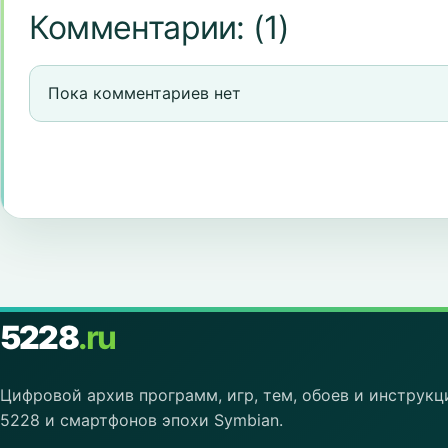
Комментарии:
(1)
Пока комментариев нет
5228
.ru
Цифровой архив программ, игр, тем, обоев и инструкц
5228 и смартфонов эпохи Symbian.