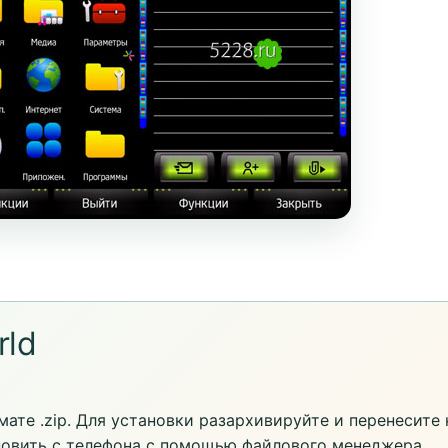
rld
ате .zip. Для установки разархивируйте и перенесите 
новить с телефона с помощью файлового менеджера,