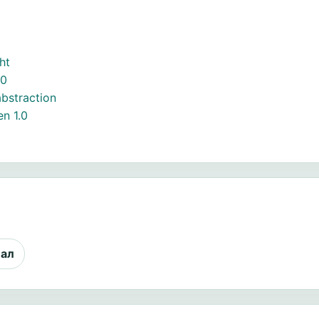
ht
.0
bstraction
n 1.0
иал