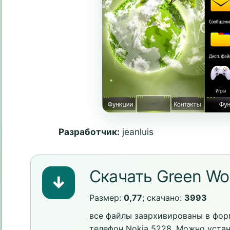
Разработчик:
jeanluis
Скачать Green Wo
↓
Размер:
0,77
; скачано:
3993
все файлы заархивированы в форм
телефон Nokia 5228. Можно уста