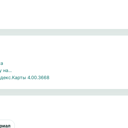
са
на...
декс.Карты 4.00.3668
риал