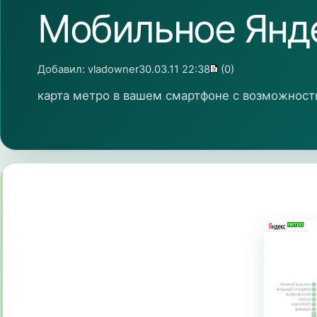
Мобильное Янде
Добавил:
vladowner
30.03.11 22:38
(0)
карта метро в вашем смартфоне с возможнос