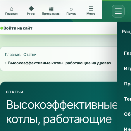
⌂
◆
▦
⌕
☰
Открыт
Архив Nokia 5228
Главная
Игры
Программы
Поиск
Меню
●
Войти на сайт
⌄
Раз
Гл
Главная
Статьи
Высокоэффективные котлы, работающие на дровах
Иг
Пр
СТАТЬИ
Те
Высокоэффективные
Об
котлы, работающие
Ин