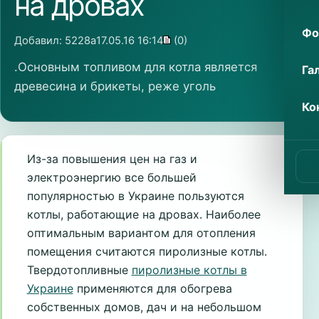
на дровах
Фо
Добавил:
5228a
17.05.16 16:14
(0)
.Основным топливом для котла является
Га
древесина и брикеты, реже уголь
Ко
Из-за повышения цен на газ и
электроэнергию все большей
популярностью в Украине пользуются
котлы, работающие на дровах. Наиболее
оптимальным вариантом для отопления
помещения считаются пиролизные котлы.
Твердотопливные
пиролизные котлы в
Украине
применяются для обогрева
собственных домов, дач и на небольшом