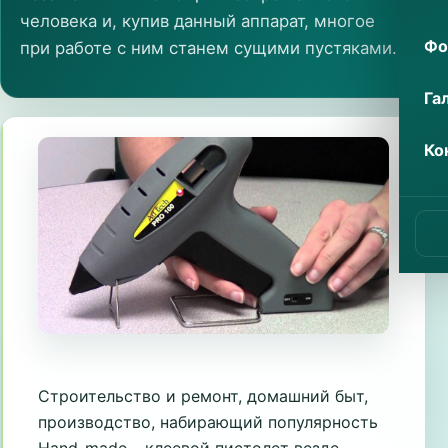
человека и, купив данный аппарат, многое
Фо
при работе с ним станем сущими пустяками.
Га
Ко
Строительство и ремонт, домашний быт,
производство, набирающий популярность
Hand-made – клеевой пистолет везде