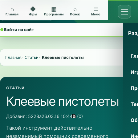
⌂
◆
▦
⌕
☰
Открыт
Архив Nokia 5228
Главная
Игры
Программы
Поиск
Меню
●
Войти на сайт
⌄
Раз
Гл
Главная
Статьи
Клеевые пистолеты
Иг
Пр
СТАТЬИ
Клеевые пистолеты
Те
Добавил:
5228a
26.03.16 10:44
(0)
Об
Такой инструмент действительно
Ин
незаменимый помощник современного