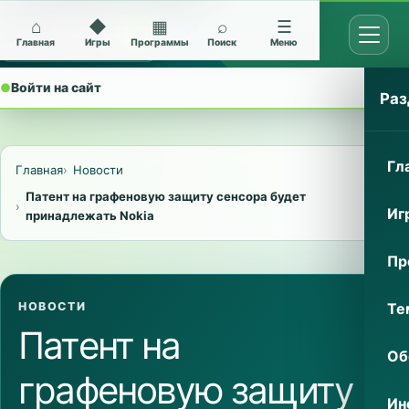
⌂
◆
▦
⌕
☰
Открыт
Архив Nokia 5228
Главная
Игры
Программы
Поиск
Меню
●
Войти на сайт
⌄
Раз
Гл
Главная
Новости
Патент на графеновую защиту сенсора будет
Иг
принадлежать Nokia
Пр
Те
НОВОСТИ
Патент на
Об
графеновую защиту
Ин