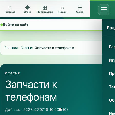
⌂
◆
▦
⌕
☰
Открыт
Архив Nokia 5228
Главная
Игры
Программы
Поиск
Меню
●
Войти на сайт
⌄
Раз
Гл
Главная
Статьи
Запчасти к телефонам
Иг
Пр
СТАТЬИ
Запчасти к
Те
телефонам
Об
Добавил:
5228a
27.07.18 10:20
(0)
Ин