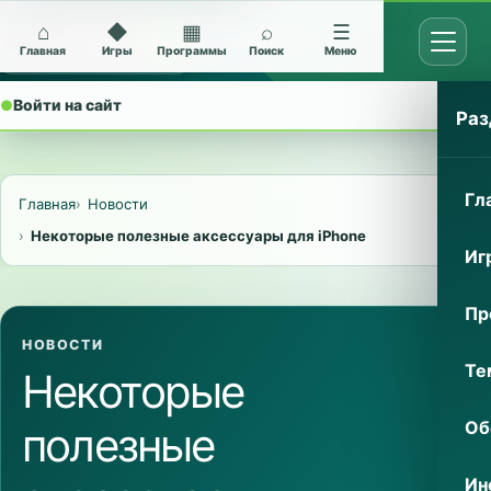
⌂
◆
▦
⌕
☰
Открыт
Архив Nokia 5228
Главная
Игры
Программы
Поиск
Меню
●
Войти на сайт
⌄
Раз
Гл
Главная
Новости
Некоторые полезные аксессуары для iPhone
Иг
Пр
НОВОСТИ
Те
Некоторые
Об
полезные
Ин