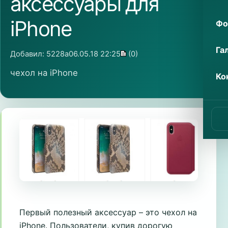
аксессуары для
iPhone
Фо
Га
Добавил:
5228a
06.05.18 22:25
(0)
чехол на iPhone
Ко
Первый полезный аксессуар – это чехол на
iPhone. Пользователи, купив дорогую