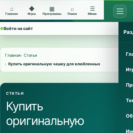
⌂
◆
▦
⌕
☰
Открыт
Архив Nokia 5228
Главная
Игры
Программы
Поиск
Меню
●
Войти на сайт
⌄
Раз
Гл
Главная
Статьи
Купить оригинальную чашку для влюбленных
Иг
Пр
СТАТЬИ
Те
Купить
Об
оригинальную
Ин