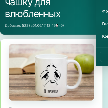
чашку для
влюбленных
Фо
Га
Добавил:
5228a
01.06.17 12:49
(0)
Ко