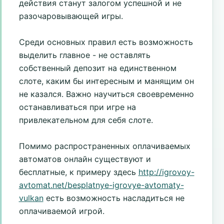
действия станут залогом успешной и не
разочаровывающей игры.
Среди основных правил есть возможность
выделить главное - не оставлять
собственный депозит на единственном
слоте, каким бы интересным и манящим он
не казался. Важно научиться своевременно
останавливаться при игре на
привлекательном для себя слоте.
Помимо распространенных оплачиваемых
автоматов онлайн существуют и
бесплатные, к примеру здесь
http://igrovoy-
avtomat.net/besplatnye-igrovye-avtomaty-
vulkan
есть возможность насладиться не
оплачиваемой игрой.