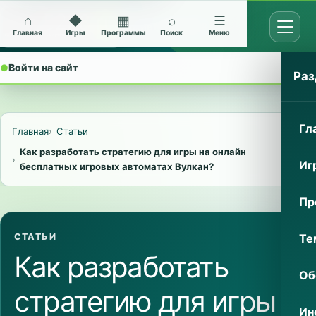
⌂
◆
▦
⌕
☰
Открыт
Архив Nokia 5228
Главная
Игры
Программы
Поиск
Меню
●
Войти на сайт
⌄
Раз
Гл
Главная
Статьи
Как разработать стратегию для игры на онлайн
Иг
бесплатных игровых автоматах Вулкан?
Пр
Те
СТАТЬИ
Как разработать
Об
стратегию для игры
Ин