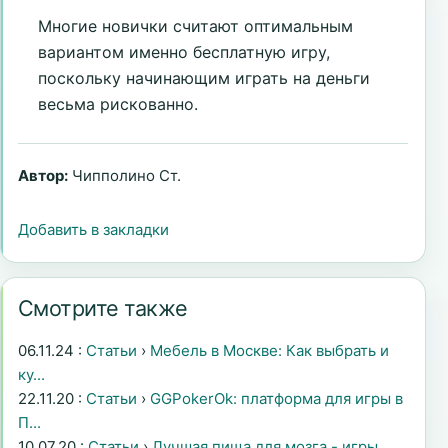
Многие новички считают оптимальным
вариантом именно бесплатную игру,
поскольку начинающим играть на деньги
весьма рискованно.
Автор:
Чипполино Ст.
Добавить в закладки
Смотрите также
06.11.24 :
Статьи
›
Мебель в Москве: Как выбрать и
ку...
22.11.20 :
Статьи
›
GGPokerOk: платформа для игры в
П...
10.07.20 :
Статьи
›
Лучшая пища для мозга - игры