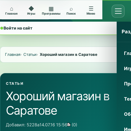
⌂
◆
▦
⌕
☰
Открыт
Архив Nokia 5228
Главная
Игры
Программы
Поиск
Меню
●
Войти на сайт
⌄
Раз
Гл
Главная
Статьи
Хороший магазин в Саратове
Иг
Пр
СТАТЬИ
Хороший магазин в
Те
Саратове
Об
Добавил:
5228a
14.07.16 15:56
(0)
Ин