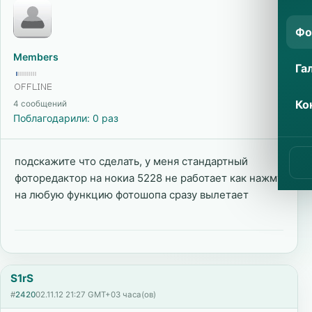
Фо
Members
Га
Ко
4 сообщений
Поблагодарили: 0 раз
подскажите что сделать, у меня стандартный
фоторедактор на нокиа 5228 не работает как нажму
на любую функцию фотошопа сразу вылетает
S1rS
#
2420
02.11.12 21:27 GMT+03 часа(ов)