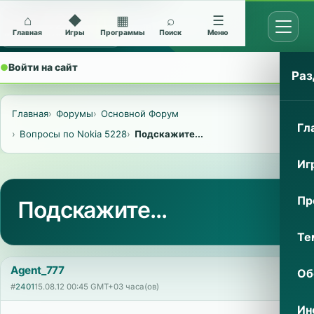
⌂
◆
▦
⌕
☰
Открыт
Архив Nokia 5228
Главная
Игры
Программы
Поиск
Меню
●
Войти на сайт
⌄
Раз
Главная
Форумы
Основной Форум
Гл
Вопросы по Nokia 5228
Подскажите...
Иг
Пр
Подскажите...
Те
Agent_777
Об
#
2401
15.08.12 00:45 GMT+03 часа(ов)
Ин