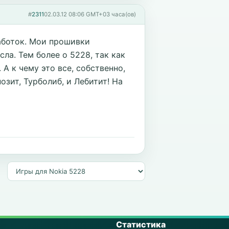
#
2311
02.03.12 08:06 GMT+03 часа(ов)
работок. Мои прошивки
ла. Тем более о 5228, так как
. А к чему это все, собственно,
позит, Турболиб, и Лебитит! На
Статистика