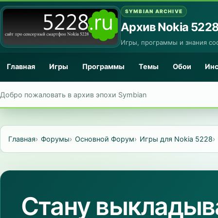
SYMBIAN ARCHIVE
Архив Nokia 522
Игры, программы и знания со
Главная
Игры
Программы
Темы
Обои
Ин
Добро пожаловать в архив эпохи Symbian
Главная
Форумы
Основной Форум
Игры для Nokia 5228
Стану выкладыва