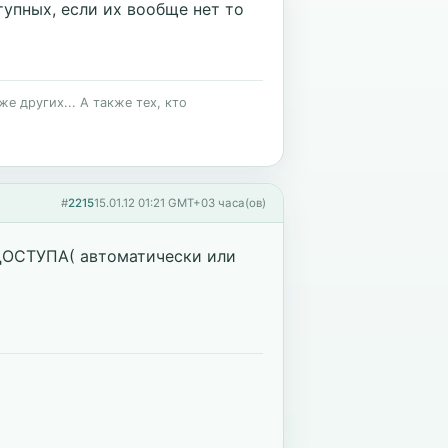
тупных, если их вообще нет то
е других... А также тех, кто
#
2215
15.01.12 01:21 GMT+03 часа(ов)
ОСТУПА( автоматически или