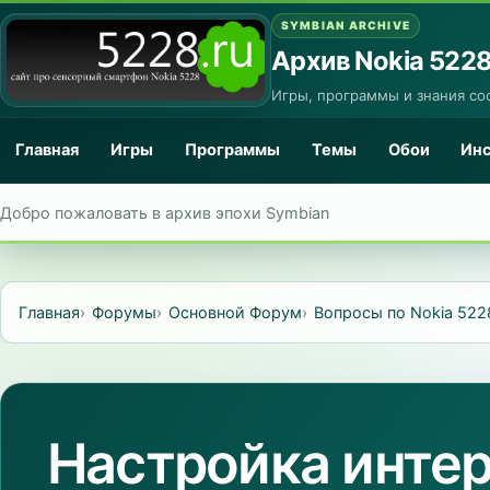
SYMBIAN ARCHIVE
Архив Nokia 522
Игры, программы и знания со
Главная
Игры
Программы
Темы
Обои
Ин
Добро пожаловать в архив эпохи Symbian
Главная
Форумы
Основной Форум
Вопросы по Nokia 522
Настройка инте