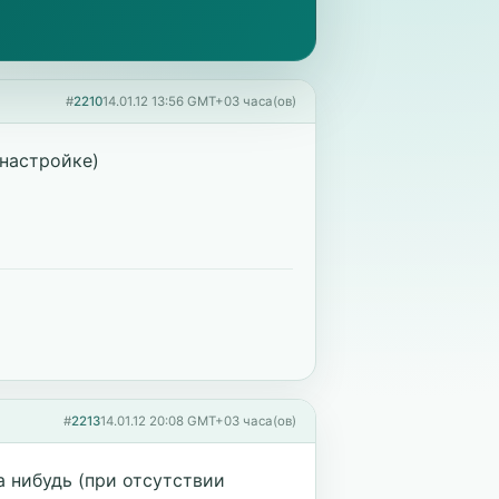
#
2210
14.01.12 13:56 GMT+03 часа(ов)
 настройке)
#
2213
14.01.12 20:08 GMT+03 часа(ов)
а нибудь (при отсутствии