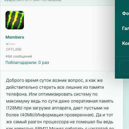
#
512
02.04.11 21:11 GMT+03 часа(ов)
Фо
Га
Members
Ко
464 сообщений
Поблагодарили: 0 раз
Доброго время суток возник вопрос, а как же
действительно стереть все лишние из памяти
телефона. Или оптимизировать систему по
максимуму ведь по сути даже оперативная память
(128Mb) при загрузке аппарата, дает пустыми не
более (40Mb)(Информация проверенная). Да и тот
же самый разгон процессора не помешал бы ведь
как известно ARM11 Может работать с частотой до