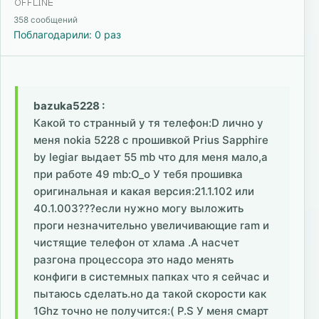
358 сообщений
Поблагодарили: 0 раз
bazuka5228 :
Какой то странный у тя телефон:D лично у
меня nokia 5228 с прошивкой Prius Sapphire
by legiar выдает 55 mb что для меня мало,а
при работе 49 mb:O_o У тебя прошивка
оригинальная и какая версия:21.1.102 или
40.1.003???если нужно могу выложить
проги незначительно увеличивающие ram и
чистящие телефон от хлама .А насчет
разгона процессора это надо менять
конфиги в системных папках что я сейчас и
пытаюсь сделать.но да такой скорости как
1Ghz точно не получится:( P.S У меня смарт