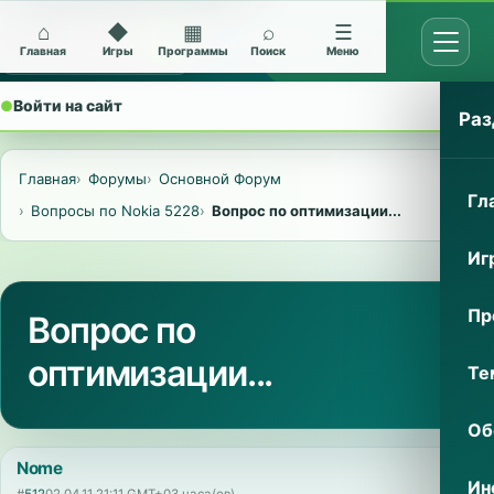
⌂
◆
▦
⌕
☰
Открыт
Архив Nokia 5228
Главная
Игры
Программы
Поиск
Меню
●
Войти на сайт
⌄
Раз
Главная
Форумы
Основной Форум
Гл
Вопросы по Nokia 5228
Вопрос по оптимизации...
Иг
Пр
Вопрос по
оптимизации...
Те
Об
Nome
Ин