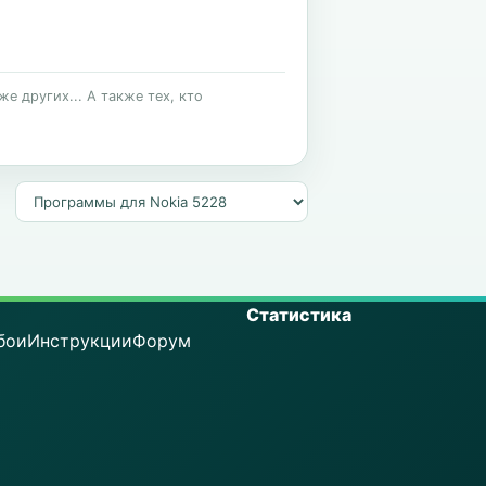
е других... А также тех, кто
Статистика
бои
Инструкции
Форум