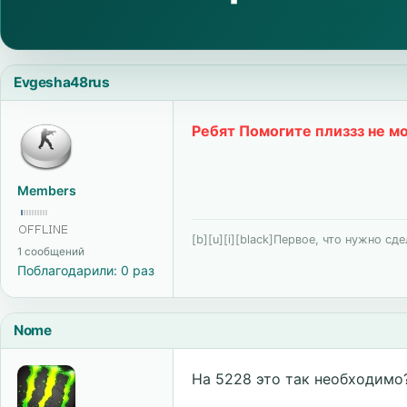
Evgesha48rus
Ребят Помогите плиззз не м
Members
[b][u][i][black]Первое, что нужно сде
1 сообщений
Поблагодарили: 0 раз
Nome
На 5228 это так необходимо? 