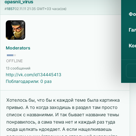
opasnii_virus
#
1857
02.11.11 21:35 GMT+03 часа(ов)
Фо
Га
Ко
Moderators
13 сообщений
http://vk.com/id134445413
Поблагодарили: 0 раз
Хотелось бы, что бы к каждой теме была картинка
привью. А то когда заходишь в раздел там просто
список с названиями. И так бывает название темы
понравилось, а сама тема нет и каждый раз туда
сюда щелкать ндоедает. А если нащелкиваешь