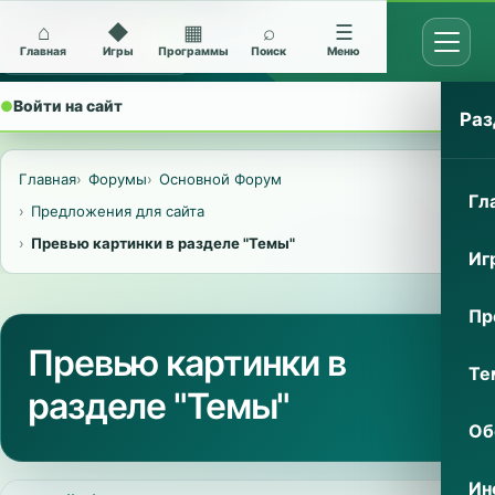
⌂
◆
▦
⌕
☰
Открыт
Архив Nokia 5228
Главная
Игры
Программы
Поиск
Меню
●
Войти на сайт
⌄
Раз
Главная
Форумы
Основной Форум
Гл
Предложения для сайта
Превью картинки в разделе "Темы"
Иг
Пр
Превью картинки в
Те
разделе "Темы"
Об
Ин