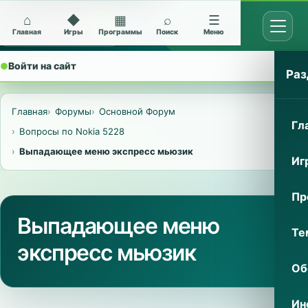
⌂
◆
▦
⌕
☰
Открыт
Архив Nokia 5228
Главная
Игры
Программы
Поиск
Меню
●
Войти на сайт
⌄
Раз
Главная
Форумы
Основной Форум
Гл
Вопросы по Nokia 5228
Выпадающее меню экспресс мьюзик
Иг
Пр
Выпадающее меню
Те
экспресс мьюзик
Об
Ин