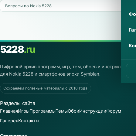
Фо
Га
Ко
5228
.ru
Цифровой архив программ, игр, тем, обоев и инструкций
для Nokia 5228 и смартфонов эпохи Symbian.
Сохраняем полезные материалы с 2010 года
Разделы сайта
Главная
Игры
Программы
Темы
Обои
Инструкции
Форум
Галерея
Контакты
Статистика