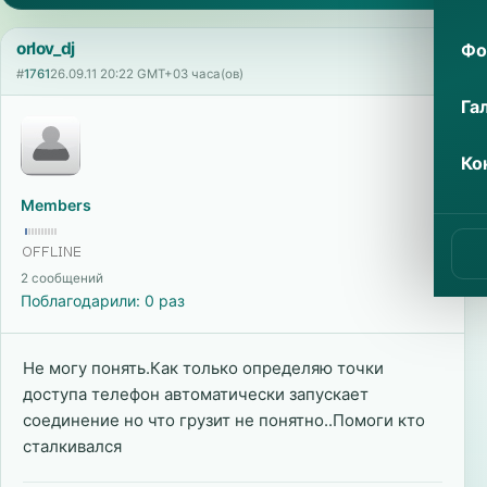
orlov_dj
Фо
#
1761
26.09.11 20:22 GMT+03 часа(ов)
Га
Ко
Members
2 сообщений
Поблагодарили: 0 раз
Не могу понять.Как только определяю точки
доступа телефон автоматически запускает
соединение но что грузит не понятно..Помоги кто
сталкивался