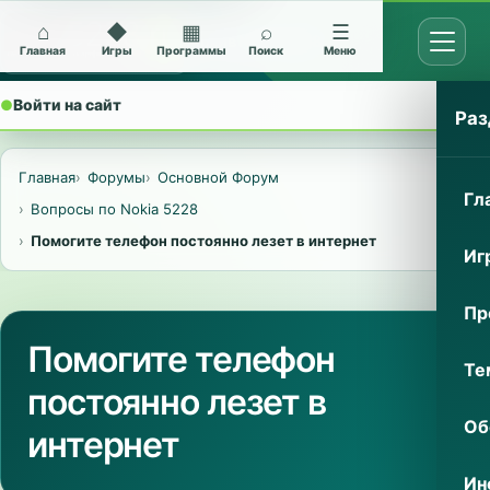
⌂
◆
▦
⌕
☰
Открыт
Архив Nokia 5228
Главная
Игры
Программы
Поиск
Меню
●
Войти на сайт
⌄
Раз
Главная
Форумы
Основной Форум
Гл
Вопросы по Nokia 5228
Помогите телефон постоянно лезет в интернет
Иг
Пр
Помогите телефон
Те
постоянно лезет в
Об
интернет
Ин