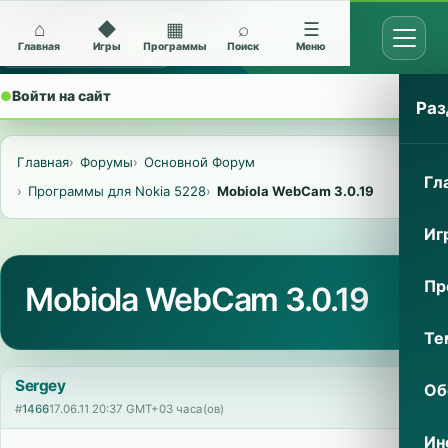
⌂
◆
▦
⌕
☰
Открыт
Архив Nokia 5228
Главная
Игры
Программы
Поиск
Меню
●
Войти на сайт
⌄
Раз
Главная
Форумы
Основной Форум
Гл
Программы для Nokia 5228
Mobiola WebCam 3.0.19
Иг
Пр
Mobiola WebCam 3.0.19
Те
Sergey
Об
#
1466
17.06.11 20:37 GMT+03 часа(ов)
Ин