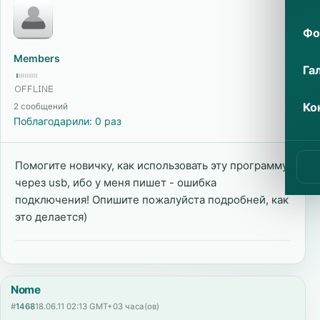
Фо
Members
Га
Ко
2 сообщений
Поблагодарили: 0 раз
Помогите новичку, как использовать эту программу
через usb, ибо у меня пишет - ошибка
подключения! Опишите пожалуйста подробней, как
это делается)
Nome
#
1468
18.06.11 02:13 GMT+03 часа(ов)