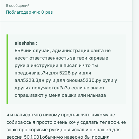
9 сообщений
Поблагодарили: 0 раз
aleshsha :
ЕБУчий случай, администрация сайта не
несет ответственность за твои карявые
руки,а инструкции я писал и что ты
предьявишь?и для 5228.ру и для
алл5228.3дн.ру и для онокиа5230.ру хули у
других получается?а?а если не знают
спрашивают у меня сашки или ильназа
я и написал что никому предъявлять никому не
собираюсь.я просто очень хочу сделать телефон.не
знаю про корявые руки,но я искал и не нашел для
версии 50.1.001,обычную наверно бы прошил