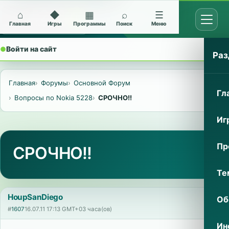
⌂
◆
▦
⌕
☰
Открыт
Архив Nokia 5228
Главная
Игры
Программы
Поиск
Меню
●
Войти на сайт
⌄
Раз
Главная
Форумы
Основной Форум
Гл
Вопросы по Nokia 5228
СРОЧНО!!
Иг
Пр
СРОЧНО!!
Те
HoupSanDiego
Об
#
1607
16.07.11 17:13 GMT+03 часа(ов)
Ин