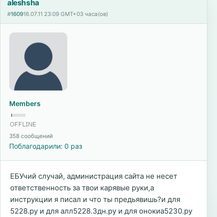
aleshsha
#
1609
16.07.11 23:09 GMT+03 часа(ов)
Members
358 сообщений
Поблагодарили: 0 раз
ЕБУчий случай, администрация сайта не несет
ответственность за твои карявые руки,а
инструкции я писал и что ты предьявишь?и для
5228.ру и для алл5228.3дн.ру и для онокиа5230.ру