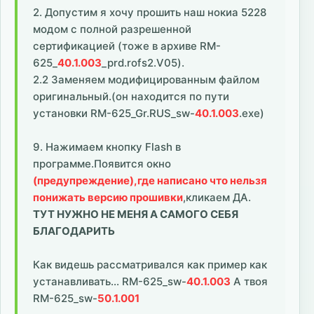
2. Допустим я хочу прошить наш нокиа 5228
модом с полной разрешенной
сертификацией (тоже в архиве RM-
625_
40.1.003
_prd.rofs2.V05).
2.2 Заменяем модифицированным файлом
оригинальный.(он находится по пути
установки RM-625_Gr.RUS_sw-
40.1.003
.exe)
9. Нажимаем кнопку Flash в
программе.Появится окно
(предупреждение),где написано что нельзя
понижать версию прошивки
,кликаем ДА.
ТУТ НУЖНО НЕ МЕНЯ А САМОГО СЕБЯ
БЛАГОДАРИТЬ
Как видешь рассматривался как пример как
устанавливать... RM-625_sw-
40.1.003
А твоя
RM-625_sw-
50.1.001