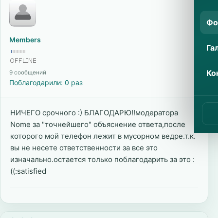
Фо
Members
Га
Ко
9 сообщений
Поблагодарили: 0 раз
НИЧЕГО срочного :) БЛАГОДАРЮ!!модератора
Nome за "точнейшего" объяснение ответа,после
которого мой телефон лежит в мусорном ведре.т.к.
вы не несете ответственности за все это
изначально.остается только поблагодарить за это :
((:satisfied