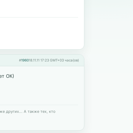
#
1960
18.11.11 17:23 GMT+03 часа(ов)
ет ОК)
е других... А также тех, кто