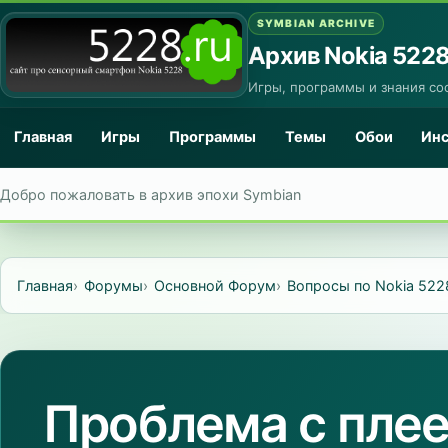
SYMBIAN ARCHIVE
Архив Nokia 522
Игры, программы и знания со
Главная
Игры
Программы
Темы
Обои
Ин
Добро пожаловать в архив эпохи Symbian
Главная
Форумы
Основной Форум
Вопросы по Nokia 522
Проблема с пле