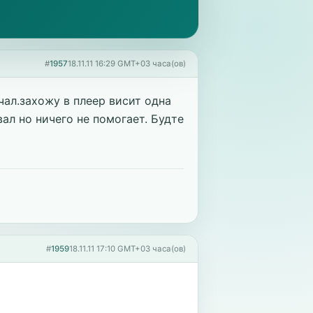
#
1957
18.11.11 16:29 GMT+03 часа(ов)
чал.захожу в плеер висит одна
ал но ничего не помогает. Будте
#
1959
18.11.11 17:10 GMT+03 часа(ов)