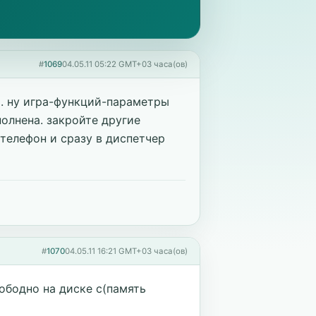
#
1069
04.05.11 05:22 GMT+03 часа(ов)
. ну игра-функций-параметры
олнена. закройте другие
телефон и сразу в диспетчер
#
1070
04.05.11 16:21 GMT+03 часа(ов)
вободно на диске с(память