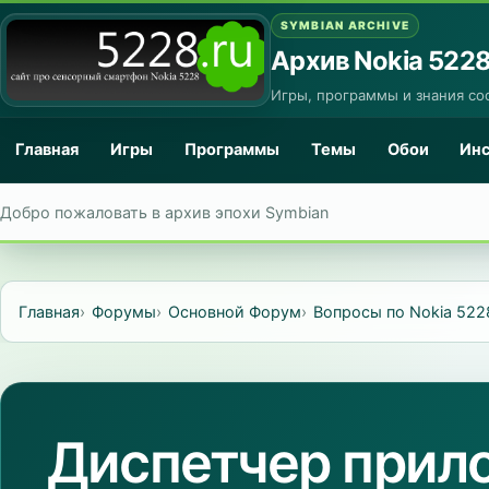
SYMBIAN ARCHIVE
Архив Nokia 522
Игры, программы и знания со
Главная
Игры
Программы
Темы
Обои
Ин
Добро пожаловать в архив эпохи Symbian
Главная
Форумы
Основной Форум
Вопросы по Nokia 522
Диспетчер прил